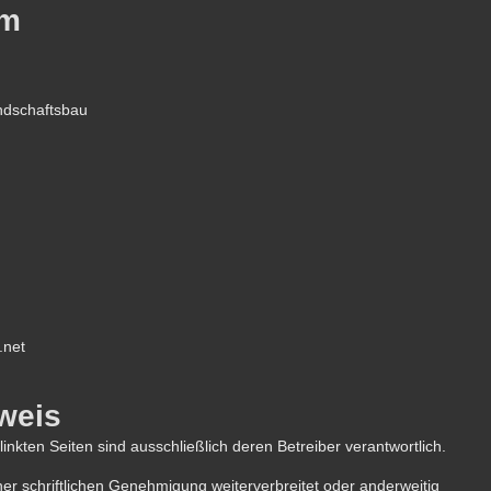
um
ndschaftsbau
.net
weis
linkten Seiten sind ausschließlich deren Betreiber verantwortlich.
r schriftlichen Genehmigung weiterverbreitet oder anderweitig